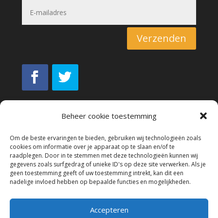
Verzenden
Beheer cookie toestemming
Om de beste ervaringen te bieden, gebruiken wij technologieën zoals
cookies om informatie over je apparaat op te slaan en/of te
raadplegen. Door in te stemmen met deze technologieën kunnen wij
gegevens zoals surfgedrag of unieke ID's op deze site verwerken. Als je
geen toestemming geeft of uw toestemming intrekt, kan dit een
nadelige invloed hebben op bepaalde functies en mogelijkheden.
Accepteren
© Copyright M3F Sport 2022 All