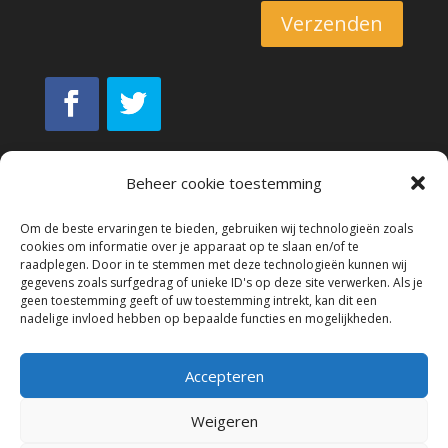
Verzenden
Beheer cookie toestemming
Om de beste ervaringen te bieden, gebruiken wij technologieën zoals
cookies om informatie over je apparaat op te slaan en/of te
raadplegen. Door in te stemmen met deze technologieën kunnen wij
gegevens zoals surfgedrag of unieke ID's op deze site verwerken. Als je
geen toestemming geeft of uw toestemming intrekt, kan dit een
nadelige invloed hebben op bepaalde functies en mogelijkheden.
Accepteren
© Copyright M3F Sport 2022 All
Rights Reserved.
Weigeren